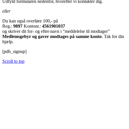
Udfyld formularen nedenfor, hvorefter vi kontakter dig.
eller
Du kan også overføre 100,- på
Reg.:
9897
Kontonr.:
4561901037
og skriver dit for- og efter-navn i “meddelelse til modtager”
Medlemsgebyr og gaver modtages på samme konto
. Tak for din
hjælp.
[pdb_signup]
Scroll to top