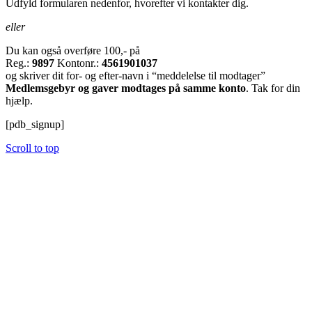
Udfyld formularen nedenfor, hvorefter vi kontakter dig.
eller
Du kan også overføre 100,- på
Reg.:
9897
Kontonr.:
4561901037
og skriver dit for- og efter-navn i “meddelelse til modtager”
Medlemsgebyr og gaver modtages på samme konto
. Tak for din
hjælp.
[pdb_signup]
Scroll to top