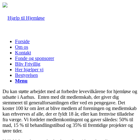
Forside
Om os
Kontakt
Fonde og sponsorer
Bliv Frivillig
Her hjælper vi
Bestyrelsen
Menu
Du kan støtte arbejdet med at forbedre levevilkårene for hjemløse og
udsatte i Aarhus. Enten med dit medlemskab, der giver dig
stemmeret til generalforsamlingen eller ved en pengegave. Det
koster 100 kr om året at blive medlem af foreningen og medlemskab
kan erhverves af alle, der er fyldt 18 år, eller kan fremvise tilladelse
fra værge. Vi fordeler medlemkontingent og gaver således: 50% til
mad, 15 % til behandlingstilbud og 35% til fremtidige projekter og
tørre tider.