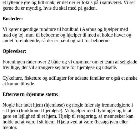
et lyttende øre og lidt snak, er det der er fokus på i samværet. Vi ser
gerne du er myndig, hvis du skal med på gaden.
Bosteder:
Vi kører ugentlige rundture til botilbud i Aarhus og hjælper med
mad og tøj, mm. til beboerne og hjælper til med at holde haver og
andet forefaldende, så der er pænt og rart for beboerne.
Oplevelser:
Foreningen råder over 2 både og vi drømmer om et team af sejlglade
frivillige, der vil arrangere sejlture for hjemløse og udsatte.
Cykelture, fisketure og udflugter for udsatte familier er også et ønske
at kunne tilbyde.
Efterværn /hjemme-støtte:
Nogle har intet hjem (hjemløse) og nogle føler sig fremmedgjorte i
sit hjem (funktionelt hjemløse). Vi hjælper med flytninger og til at
gøre en lejlighed til et hjem. Hjælp til rengøring, så mennesker kan
holde ud at være i sit hjem. Hjælp ved at være (besøgs)ven eller
mentor.