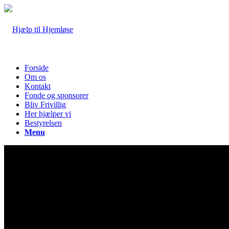
Forside
Om os
Kontakt
Fonde og sponsorer
Bliv Frivillig
Her hjælper vi
Bestyrelsen
Menu