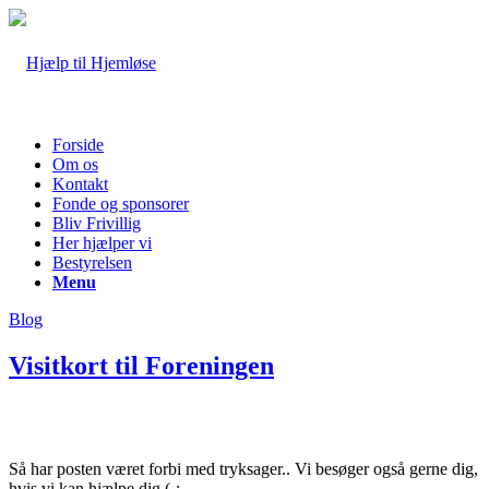
Forside
Om os
Kontakt
Fonde og sponsorer
Bliv Frivillig
Her hjælper vi
Bestyrelsen
Menu
Blog
Visitkort til Foreningen
Så har posten været forbi med tryksager.. Vi besøger også gerne dig,
hvis vi kan hjælpe dig (-: