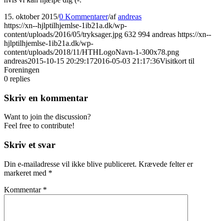
15. oktober 2015
/
0 Kommentarer
/
af
andreas
https://xn--hjlptilhjemlse-1ib21a.dk/wp-
content/uploads/2016/05/tryksager.jpg
632
994
andreas
https://xn--
hjlptilhjemlse-1ib21a.dk/wp-
content/uploads/2018/11/HTHLogoNavn-1-300x78.png
andreas
2015-10-15 20:29:17
2016-05-03 21:17:36
Visitkort til
Foreningen
0
replies
Skriv en kommentar
Want to join the discussion?
Feel free to contribute!
Skriv et svar
Din e-mailadresse vil ikke blive publiceret.
Krævede felter er
markeret med
*
Kommentar
*